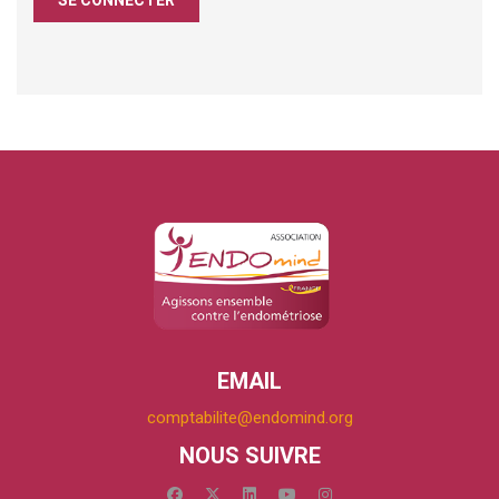
EMAIL
comptabilite@endomind.org
NOUS SUIVRE
facebook
x-twitter
linkedin
youtube
instagram